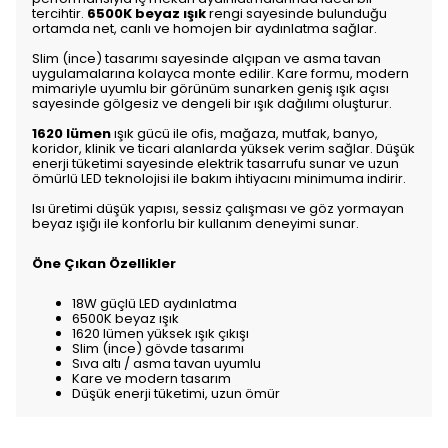
tercihtir.
6500K beyaz ışık
rengi sayesinde bulunduğu
ortamda net, canlı ve homojen bir aydınlatma sağlar.
Slim (ince) tasarımı sayesinde alçıpan ve asma tavan
uygulamalarına kolayca monte edilir. Kare formu, modern
mimariyle uyumlu bir görünüm sunarken geniş ışık açısı
sayesinde gölgesiz ve dengeli bir ışık dağılımı oluşturur.
1620 lümen
ışık gücü ile ofis, mağaza, mutfak, banyo,
koridor, klinik ve ticari alanlarda yüksek verim sağlar. Düşük
enerji tüketimi sayesinde elektrik tasarrufu sunar ve uzun
ömürlü LED teknolojisi ile bakım ihtiyacını minimuma indirir.
Isı üretimi düşük yapısı, sessiz çalışması ve göz yormayan
beyaz ışığı ile konforlu bir kullanım deneyimi sunar.
Öne Çıkan Özellikler
18W güçlü LED aydınlatma
6500K beyaz ışık
1620 lümen yüksek ışık çıkışı
Slim (ince) gövde tasarımı
Sıva altı / asma tavan uyumlu
Kare ve modern tasarım
Düşük enerji tüketimi, uzun ömür