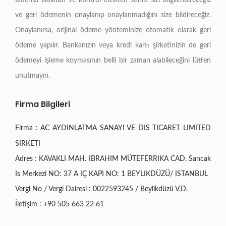
İadenizi aldıktan ve kontrol ettikten sonra sizi bilgilendireceğiz
ve geri ödemenin onaylanıp onaylanmadığını size bildireceğiz.
Onaylanırsa, orijinal ödeme yönteminize otomatik olarak geri
ödeme yapılır. Bankanızın veya kredi kartı şirketinizin de geri
ödemeyi işleme koymasının belli bir zaman alabileceğini lütfen
unutmayın.
Firma Bilgileri
Firma : AC AYDINLATMA SANAYI VE DIS TICARET LIMITED
SIRKETI
Adres : KAVAKLI MAH. IBRAHIM MÜTEFERRIKA CAD. Sancak
Is Merkezi NO: 37 A IÇ KAPI NO: 1 BEYLIKDÜZÜ/ ISTANBUL
Vergi No / Vergi Dairesi : 0022593245 / Beylikdüzü V.D.
İletişim : +90 505 663 22 61