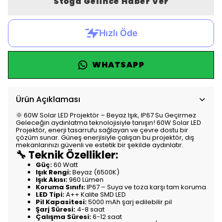
Stoğa Gelince Haber Ver
WHATSAPP
Ürün Açıklaması
🌞 60W Solar LED Projektör – Beyaz Işık, IP67 Su Geçirmez
Geleceğin aydınlatma teknolojisiyle tanışın! 60W Solar LED
Projektör, enerji tasarrufu sağlayan ve çevre dostu bir
çözüm sunar. Güneş enerjisiyle çalışan bu projektör, dış
mekanlarınızı güvenli ve estetik bir şekilde aydınlatır.
🔧 Teknik Özellikler:
Güç:
60 Watt
Işık Rengi:
Beyaz (6500K)
Işık Akısı:
960 Lümen
Koruma Sınıfı:
IP67 – Suya ve toza karşı tam koruma
LED Tipi:
A++ Kalite SMD LED
Pil Kapasitesi:
5000 mAh şarj edilebilir pil
Şarj Süresi:
4-8 saat
Çalışma Süresi:
6-12 saat