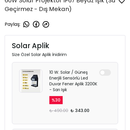
60W Solar Projektör IP67 Beyaz Işık (Su
Geçirmez - Dış Mekan)
Paylaş
:
Solar Aplik
Size Özel Solar Aplik İnidirim
10 W. Solar / Güneş
Enerjili Sensörlü Led
Duvar Fener Aplik 3200K
- Sarı Işık
%
30
₺ 490.00
₺ 343.00