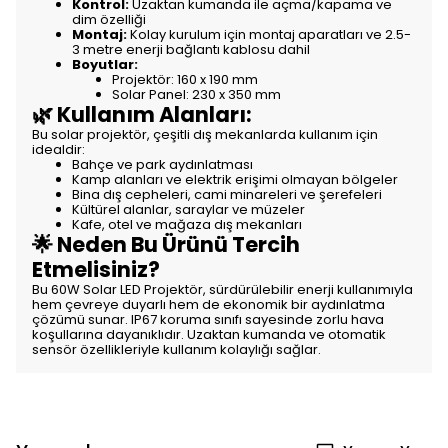
Kontrol:
Uzaktan kumanda ile açma/kapama ve
dim özelliği
Montaj:
Kolay kurulum için montaj aparatları ve 2.5-
3 metre enerji bağlantı kablosu dahil
Boyutlar:
Projektör: 160 x 190 mm
Solar Panel: 230 x 350 mm
🌿 Kullanım Alanları:
Bu solar projektör, çeşitli dış mekanlarda kullanım için
idealdir:
Bahçe ve park aydınlatması
Kamp alanları ve elektrik erişimi olmayan bölgeler
Bina dış cepheleri, cami minareleri ve şerefeleri
Kültürel alanlar, saraylar ve müzeler
Kafe, otel ve mağaza dış mekanları
🌟 Neden Bu Ürünü Tercih
Etmelisiniz?
Bu 60W Solar LED Projektör, sürdürülebilir enerji kullanımıyla
hem çevreye duyarlı hem de ekonomik bir aydınlatma
çözümü sunar. IP67 koruma sınıfı sayesinde zorlu hava
koşullarına dayanıklıdır. Uzaktan kumanda ve otomatik
sensör özellikleriyle kullanım kolaylığı sağlar.