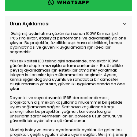
WHATSAPP
Ürün Açıklaması
Gelişmiş aydınlatma çözümleri sunan 100W Kırmızı Işıklı
IP65 Projektör, etkileyici performansı ve dayanıklılığıyla öne
çıkıyor. Bu projektör, özellikle açık hava etkinlikleri, bahçe
aydınlatması ve güvenlik uygulamaları için ideal bir
seçenektir.
Yüksek kaliteli LED teknolojisi sayesinde, projektör 100W
gücünde olup kırmızı ışıkla ortamı canlandırır. Bu, özellikle
peyzaj aydınlatması için estetik bir atmosfer yaratmak
isteyen kullanıcılar için mükemmel bir seçimdir. Ayrıca,
kırmızı ışığın doğayla uyumlu ve rahatlatıcı bir atmosfer
oluşturmasının yanı sıra, güvenlik uygulamalarında da öne
çıkar.
Dayanıklı ve suya dayanıklı IP65 derecelendirmesi,
projektörün dış mekan koşullarına mükemmel bir şekilde
uyum sağlamasını sağlar. Sert hava koşullarına karşı
dirençli olan bu projektör, yağmur, kar veya toz gibi
unsurların zarar vermesini önler, böylece uzun ömürlü ve
güvenilir bir aydınlatma çözümü sunar.
Montajı kolay ve esnek ayarlanabilir ayakları ile gelen bu
projektör, çeşitli uygulamalara uyum sağlar. Gelişmiş enerji