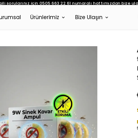
lgili sorularınız için 0505 663 22 61 numaralı hattımızdan bize ulaş
urumsal
Ürünlerimiz
Bize Ulaşın