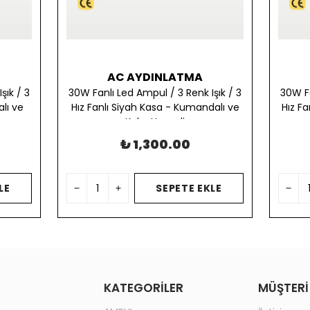
AC AYDINLATMA
şık / 3
30W Fanlı Led Ampul / 3 Renk Işık / 3
30W Fa
lı ve
Hız Fanlı Siyah Kasa - Kumandalı ve
Hız F
Koku Hazneli
₺ 1,300.00
LE
SEPETE EKLE
KATEGORİLER
MÜŞTERİ