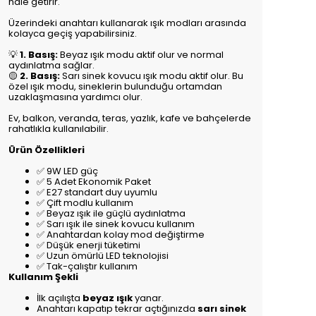
hale getirir.
Üzerindeki anahtarı kullanarak ışık modları arasında
kolayca geçiş yapabilirsiniz.
💡
1. Basış:
Beyaz ışık modu aktif olur ve normal
aydınlatma sağlar.
🟡
2. Basış:
Sarı sinek kovucu ışık modu aktif olur. Bu
özel ışık modu, sineklerin bulunduğu ortamdan
uzaklaşmasına yardımcı olur.
Ev, balkon, veranda, teras, yazlık, kafe ve bahçelerde
rahatlıkla kullanılabilir.
Ürün Özellikleri
✅ 9W LED güç
✅ 5 Adet Ekonomik Paket
✅ E27 standart duy uyumlu
✅ Çift modlu kullanım
✅ Beyaz ışık ile güçlü aydınlatma
✅ Sarı ışık ile sinek kovucu kullanım
✅ Anahtardan kolay mod değiştirme
✅ Düşük enerji tüketimi
✅ Uzun ömürlü LED teknolojisi
✅ Tak-çalıştır kullanım
Kullanım Şekli
İlk açılışta
beyaz ışık
yanar.
Anahtarı kapatıp tekrar açtığınızda
sarı sinek