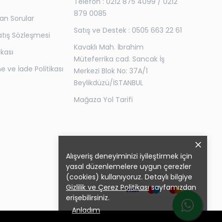
Telefon : 0212 875 4099 / 0212
879 0085
lan Sorular
Satış ve Destek : 0505 663 22 61
atış Sözleşmesi
Kavaklı Mah. İbrahim
tikası
Müteferrika cad. Sancak İş
 ve İade Politikası
Merkezi Blok No: 37A/1
Beylikdüzü/İSTANBUL
Mağaza Yol Tarifi
Alışveriş deneyiminizi iyileştirmek için
yasal düzenlemelere uygun çerezler
(cookies) kullanıyoruz. Detaylı bilgiye
Gizlilik ve Çerez Politikası
sayfamızdan
erişebilirsiniz.
Anladım