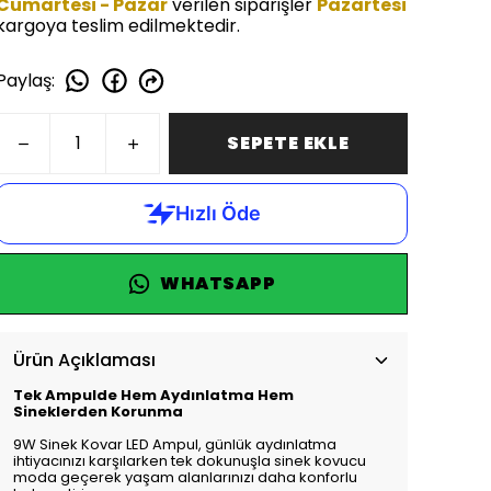
Cumartesi - Pazar
verilen siparişler
Pazartesi
kargoya teslim edilmektedir.
Paylaş
:
SEPETE EKLE
WHATSAPP
Ürün Açıklaması
Tek Ampulde Hem Aydınlatma Hem
Sineklerden Korunma
9W Sinek Kovar LED Ampul, günlük aydınlatma
ihtiyacınızı karşılarken tek dokunuşla sinek kovucu
moda geçerek yaşam alanlarınızı daha konforlu