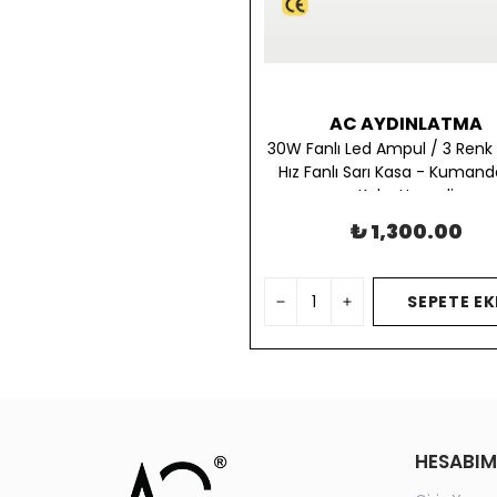
AC AYDINLATMA
30W Fanlı Led Ampul / 3 Renk I
Hız Fanlı Sarı Kasa - Kumanda
Koku Hazneli
₺ 1,300.00
SEPETE EK
HESABIM