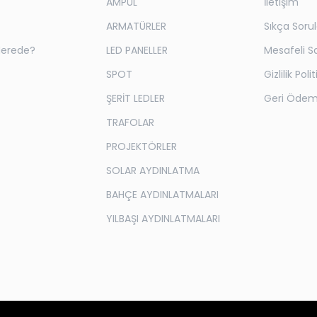
AMPUL
İletişim
ARMATÜRLER
Sıkça Soru
Nerede?
LED PANELLER
Mesafeli S
SPOT
Gizlilik Poli
ŞERİT LEDLER
Geri Ödeme
TRAFOLAR
PROJEKTÖRLER
SOLAR AYDINLATMA
BAHÇE AYDINLATMALARI
YILBAŞI AYDINLATMALARI