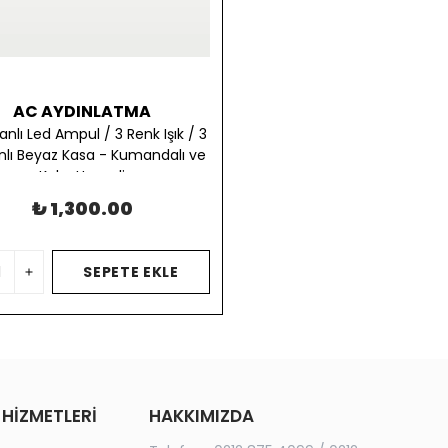
AC AYDINLATMA
nlı Led Ampul / 3 Renk Işık / 3
anlı Beyaz Kasa - Kumandalı ve
Koku Hazneli
₺ 1,300.00
SEPETE EKLE
 HİZMETLERİ
HAKKIMIZDA