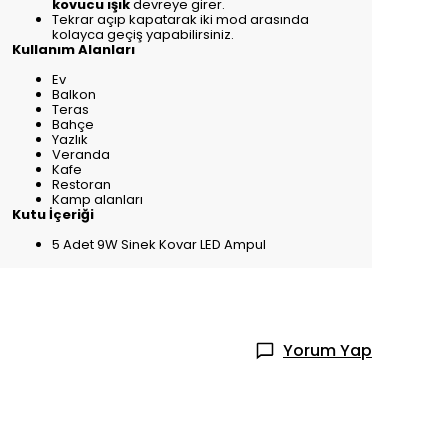
kovucu ışık
devreye girer.
Tekrar açıp kapatarak iki mod arasında
kolayca geçiş yapabilirsiniz.
Kullanım Alanları
Ev
Balkon
Teras
Bahçe
Yazlık
Veranda
Kafe
Restoran
Kamp alanları
Kutu İçeriği
5 Adet 9W Sinek Kovar LED Ampul
Yorum Yap