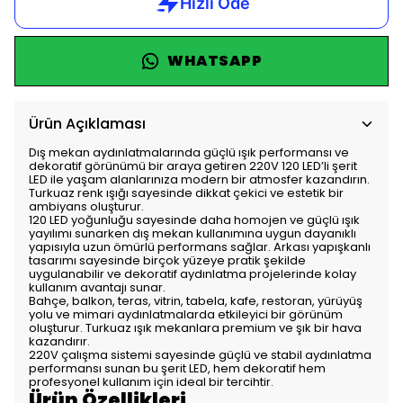
WHATSAPP
Ürün Açıklaması
Dış mekan aydınlatmalarında güçlü ışık performansı ve
dekoratif görünümü bir araya getiren 220V 120 LED’li şerit
LED ile yaşam alanlarınıza modern bir atmosfer kazandırın.
Turkuaz renk ışığı sayesinde dikkat çekici ve estetik bir
ambiyans oluşturur.
120 LED yoğunluğu sayesinde daha homojen ve güçlü ışık
yayılımı sunarken dış mekan kullanımına uygun dayanıklı
yapısıyla uzun ömürlü performans sağlar. Arkası yapışkanlı
tasarımı sayesinde birçok yüzeye pratik şekilde
uygulanabilir ve dekoratif aydınlatma projelerinde kolay
kullanım avantajı sunar.
Bahçe, balkon, teras, vitrin, tabela, kafe, restoran, yürüyüş
yolu ve mimari aydınlatmalarda etkileyici bir görünüm
oluşturur. Turkuaz ışık mekanlara premium ve şık bir hava
kazandırır.
220V çalışma sistemi sayesinde güçlü ve stabil aydınlatma
performansı sunan bu şerit LED, hem dekoratif hem
profesyonel kullanım için ideal bir tercihtir.
Ürün Özellikleri