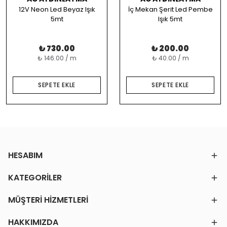
12V Neon Led Beyaz Işık
İç Mekan Şerit Led Pembe
5mt
Işık 5mt
₺ 730.00
₺ 200.00
₺ 146.00 / m
₺ 40.00 / m
SEPETE EKLE
SEPETE EKLE
HESABIM
KATEGORİLER
MÜŞTERİ HİZMETLERİ
HAKKIMIZDA