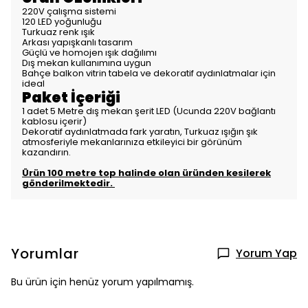
220V çalışma sistemi
120 LED yoğunluğu
Turkuaz renk ışık
Arkası yapışkanlı tasarım
Güçlü ve homojen ışık dağılımı
Dış mekan kullanımına uygun
Bahçe balkon vitrin tabela ve dekoratif aydınlatmalar için
ideal
Paket İçeriği
1 adet 5 Metre dış mekan şerit LED (Ucunda 220V bağlantı
kablosu içerir)
Dekoratif aydınlatmada fark yaratın, Turkuaz ışığın şık
atmosferiyle mekanlarınıza etkileyici bir görünüm
kazandırın.
Ürün 100 metre top halinde olan üründen kesilerek
gönderilmektedir.
Yorumlar
Yorum Yap
Bu ürün için henüz yorum yapılmamış.