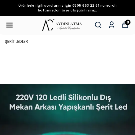
Ürünlerle ilgili sorularınız için 0505 663 22 61 numaralı
hattımızdan bize ulaşabilirsiniz.
0
ŞERİT LEDLER