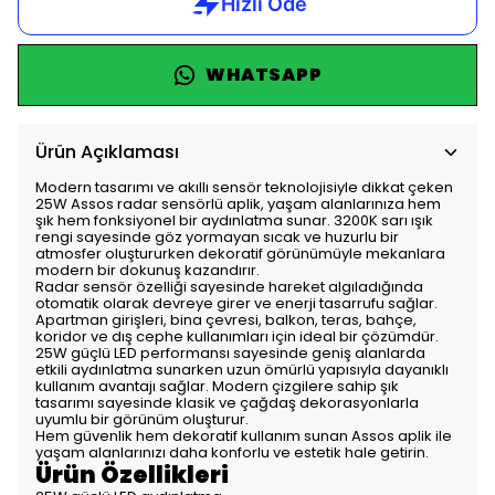
WHATSAPP
Ürün Açıklaması
Modern tasarımı ve akıllı sensör teknolojisiyle dikkat çeken
25W Assos radar sensörlü aplik, yaşam alanlarınıza hem
şık hem fonksiyonel bir aydınlatma sunar. 3200K sarı ışık
rengi sayesinde göz yormayan sıcak ve huzurlu bir
atmosfer oluştururken dekoratif görünümüyle mekanlara
modern bir dokunuş kazandırır.
Radar sensör özelliği sayesinde hareket algıladığında
otomatik olarak devreye girer ve enerji tasarrufu sağlar.
Apartman girişleri, bina çevresi, balkon, teras, bahçe,
koridor ve dış cephe kullanımları için ideal bir çözümdür.
25W güçlü LED performansı sayesinde geniş alanlarda
etkili aydınlatma sunarken uzun ömürlü yapısıyla dayanıklı
kullanım avantajı sağlar. Modern çizgilere sahip şık
tasarımı sayesinde klasik ve çağdaş dekorasyonlarla
uyumlu bir görünüm oluşturur.
Hem güvenlik hem dekoratif kullanım sunan Assos aplik ile
yaşam alanlarınızı daha konforlu ve estetik hale getirin.
Ürün Özellikleri