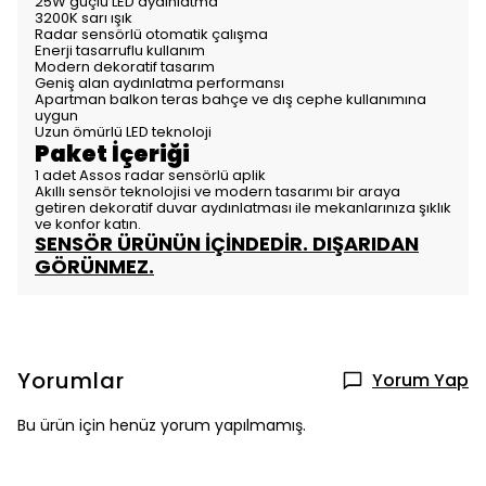
25W güçlü LED aydınlatma
3200K sarı ışık
Radar sensörlü otomatik çalışma
Enerji tasarruflu kullanım
Modern dekoratif tasarım
Geniş alan aydınlatma performansı
Apartman balkon teras bahçe ve dış cephe kullanımına
uygun
Uzun ömürlü LED teknoloji
Paket İçeriği
1 adet Assos radar sensörlü aplik
Akıllı sensör teknolojisi ve modern tasarımı bir araya
getiren dekoratif duvar aydınlatması ile mekanlarınıza şıklık
ve konfor katın.
SENSÖR ÜRÜNÜN İÇİNDEDİR. DIŞARIDAN
GÖRÜNMEZ.
Yorumlar
Yorum Yap
Bu ürün için henüz yorum yapılmamış.