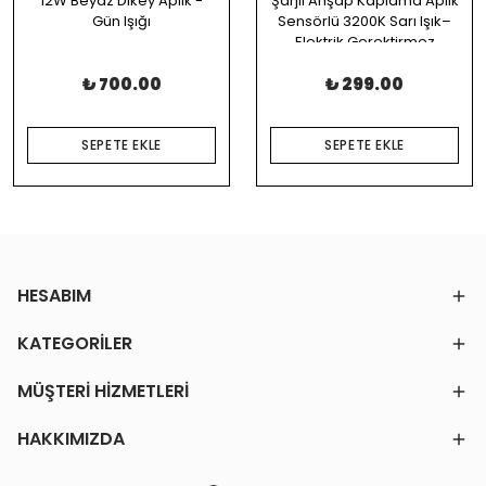
12W Beyaz Dikey Aplik -
Şarjlı Ahşap Kaplama Aplik
Gün Işığı
Sensörlü 3200K Sarı Işık–
Elektrik Gerektirmez
₺ 700.00
₺ 299.00
SEPETE EKLE
SEPETE EKLE
HESABIM
KATEGORİLER
MÜŞTERİ HİZMETLERİ
HAKKIMIZDA