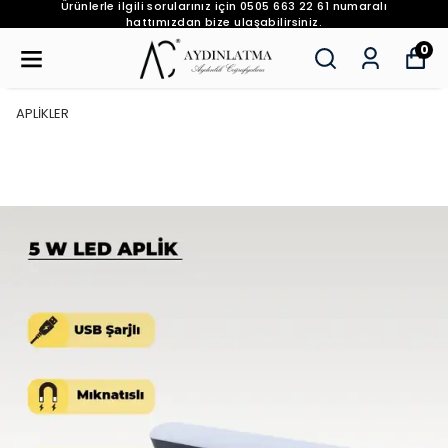
Ürünlerle ilgili sorularınız için 0505 663 22 61 numaralı
hattımızdan bize ulaşabilirsiniz.
0
APLİKLER