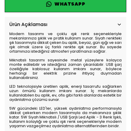
WHATSAPP
Ürün Açıklaması
Modern tasarımı ve çoklu ışık renk seçenekleriyle
mekanlarınıza şıklık ve pratik kullanım sunar. Siyah renkteki
şık tasarımıyla dikkat çeken bu aplik, beyaz, gün ışığı ve sarı
ışık olmak üzere üç farklı renkte ışık sunar. Bu sayede
ortamınıza istediğiniz atmosferi yaratmanızı sağlar.
Mıknatıslı tasarımı sayesinde metal yüzeylere kolayca
monte edilebilir ve istediğiniz zaman çıkarılabilir. USB şarj
özelliğiyle kablosuz kullanım imkanı sunar, böylece
herhangi bir elektrik prizine ihtiyaç duymadan
kullanabilirsiniz.
LED teknolojisiyle üretilen aplik, enerji tasarrufu sağlarken
uzun ömürlü kullanım imkanı sunar. İç mekanlarda
kullanılabilen bu aplik, ev, ofis gibi farklı alanlarda estetik bir
aydınlatma çözümü sunar.
5W gücündeki LED'ler, yüksek aydınlatma performansıyla
dikkat çekerken modern tasarımıyla da mekanınıza şıklık
katar. 5W Siyah Mıknatıslı / USB Şarjlı Led Aplik - 3 Renk Işıklı,
kullanım kolaylığı ve çoklu ışık renk seçenekleriyle modern
yaşamın vazgeçilmez aydınlatma alternatiflerinden biridir.