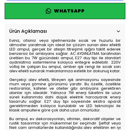
WHATSAPP
Ürün Açıklaması
Eviniz, ofisiniz veya işletmenizde sıcak ve huzurlu bir
atmosfer yaratmak için ideal bir çözüm sunan alev efektli
LED ampul, gerçek bir ateşin titreşimli ışığını taklit ederek
benzersiz bir ambiyans sağlar. AC AYDINLATMA tarafından
üretilen bu 7W gücündeki ampul, E27 duy tipi ile standart
aydınlatma sistemlerine kolayca entegre edilebilir. 220V
voltaj ile çalışan bu ampul, amber ışık rengi ile sıcak sarı
alev efekti sunarak mekanlarınıza estetik bir dokunuş katar.
Gerçekçi alev efekti, titreyen ışık animasyonu sayesinde
mum veya şömine görünümü yaratır. Bu özellik, özellikle
restoranlar, kafeler ve oteller gibi ambiyans gerektiren
alanlar için idealdir. Yalnızca 7W enerji tüketimi ile uzun
süreli kullanımda dahi düşük elektrik harcayarak enerji
tasarrufu sağlar. E27 duy tipi sayesinde ekstra aparat
gerektirmeden kolayca kurulabilir ve LED teknolojisi ile
klasik ampullere göre çok daha uzun ömürlüdür.
Bu ampul, ev dekorasyonları, vitrinler, dekoratif objeler ve
rustik tasarımlar için mükemmel bir seçimdir. Şeffaf veya
fileli cam armatürlerde kullanıldığında alev efektinin en iyi