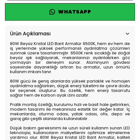
WHATSAPP
Ürün Açıklaması
80W Beyaz Kristal LED Bant Armatür 6500K, hem ev hem de
iş yerlerinde yüksek performanslı aydınlatma çözümleri
sunmak üzere tasarlanmıştır. 6500K renk sıcaklığı ile doğal
beyaz ışık sağlayarak, mekanlarınızı aydınlatırken göz
yormayan bir deneyim sunar. Alüminyum gövdesi
sayesinde dayanıklılığı artıran bu armatür, uzun ömürlü
kullanım imkanı tanır.
80W gücü ile geniş alanlarda yüksek parlaklık ve homojen
aydınlatma sağlarken, düşük enerji tüketimi ile çevre dostu
bir seçenek oluşturur. Bu özellik, hem enerji tasarrufu
sağlar hem de karbon ayak izini azaltır.
Pratik montaj özelliği, kurulumu hızlı ve basit hale getirirken,
modern tasarımı ile mekanınıza estetik bir değer katar. İç
mekanlarda, oturma odası, yatak odası, ofis, depo ve
garaj gibi çeşitli alanlarda kullanılabilir.
Düşük bakım gereksinimi ile uzun süreli kullanım sunan LED
teknolojisi, kullanıcıların maliyetlerini optimize etmelerine
yardımcı olur. 80W Beyaz Kristal LED Bant Armatür, kaliteli