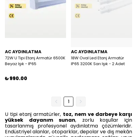
AC AYDINLATMA
AC AYDINLATMA
72W U Tipi Etanj Armatür 6500K
18W Oval Led Etanj Armatür
Beyaz Işık - IP65
IP65 3200K Sarı Işık - 2 Adet
₺ 990.00
1
U tipi etanj armatürler,
toz, nem ve darbeye karşı
yüksek dayanım sunan
, zorlu koşullar için
tasarlanmış profesyonel aydınlatma çözümleridir.
Endüstriyel alanlar, otoparklar, depolar ve dış mekân