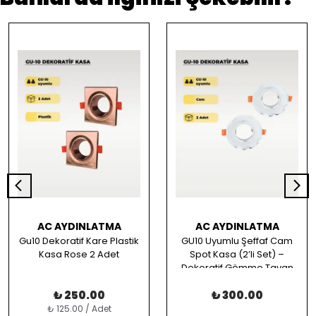
AC AYDINLATMA
AC AYDINLATMA
Gu10 Dekoratif Kare Plastik
GU10 Uyumlu Şeffaf Cam
Kasa Rose 2 Adet
Spot Kasa (2’li Set) –
Dekoratif Gömme Tavan
Uyumlu
₺ 250.00
₺ 300.00
₺ 125.00 / Adet