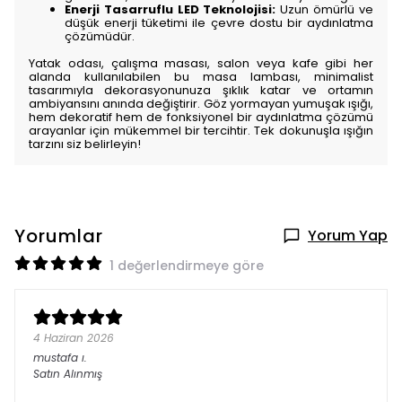
Enerji Tasarruflu LED Teknolojisi:
Uzun ömürlü ve
düşük enerji tüketimi ile çevre dostu bir aydınlatma
çözümüdür.
Yatak odası, çalışma masası, salon veya kafe gibi her
alanda kullanılabilen bu masa lambası, minimalist
tasarımıyla dekorasyonunuza şıklık katar ve ortamın
ambiyansını anında değiştirir. Göz yormayan yumuşak ışığı,
hem dekoratif hem de fonksiyonel bir aydınlatma çözümü
arayanlar için mükemmel bir tercihtir. Tek dokunuşla ışığın
tarzını siz belirleyin!
Yorumlar
Yorum Yap
1 değerlendirmeye göre
4 Haziran 2026
mustafa
ı.
Satın Alınmış