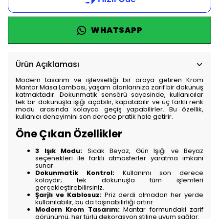
WHATSAPP
Ürün Açıklaması
Modern tasarım ve işlevselliği bir araya getiren Krom
Mantar Masa Lambası, yaşam alanlarınıza zarif bir dokunuş
katmaktadır. Dokunmatik sensörü sayesinde, kullanıcılar
tek bir dokunuşla ışığı açabilir, kapatabilir ve üç farklı renk
modu arasında kolayca geçiş yapabilirler. Bu özellik,
kullanıcı deneyimini son derece pratik hale getirir.
Öne Çıkan Özellikler
3 Işık Modu:
Sıcak Beyaz, Gün Işığı ve Beyaz
seçenekleri ile farklı atmosferler yaratma imkanı
sunar.
Dokunmatik Kontrol:
Kullanımı son derece
kolaydır; tek dokunuşla tüm işlemleri
gerçekleştirebilirsiniz.
Şarjlı ve Kablosuz:
Priz derdi olmadan her yerde
kullanılabilir, bu da taşınabilirliği artırır.
Modern Krom Tasarım:
Mantar formundaki zarif
görünümü, her türlü dekorasyon stiline uyum sağlar.