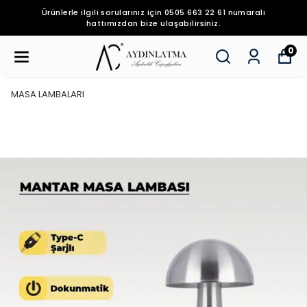
Ürünlerle ilgili sorularınız için 0505 663 22 61 numaralı
hattımızdan bize ulaşabilirsiniz.
0
MASA LAMBALARI