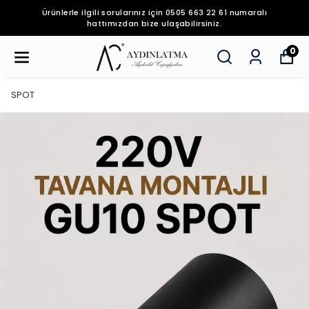
Ürünlerle ilgili sorularınız için 0505 663 22 61 numaralı
hattımızdan bize ulaşabilirsiniz.
0
SPOT