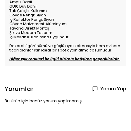
Ampul Dahil
GU10 Duy Dahil
Tak Çalıştır Kullanım
Gövde Rengi: Siyah
İç Reflektör Rengi: Siyah
Gövde Malzemesi: Alüminyum
Tavana Direkt Montaj
Şık ve Modern Tasarım
İç Mekan Kullanımına Uygundur
Dekoratif görünümü ve güçlü aydınlatmasıyla hem ev hem
ticari alanlar için ideal bir spot aydınlatma çözümüdür.
Diğer ışık renkleri ile ilgili bizimle iletişime geçebilirsiniz.
Yorumlar
Yorum Yap
Bu ürün için henüz yorum yapılmamış.