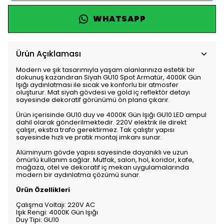
WHATSAPP
Ürün Açıklaması
Modern ve şık tasarımıyla yaşam alanlarınıza estetik bir
dokunuş kazandıran Siyah GU10 Spot Armatür, 4000K Gün
Işığı aydınlatması ile sıcak ve konforlu bir atmosfer
oluşturur. Mat siyah gövdesi ve gold iç reflektör detayı
sayesinde dekoratif görünümü ön plana çıkarır.
Ürün içerisinde GU10 duy ve 4000K Gün Işığı GU10 LED ampul
dahil olarak gönderilmektedir. 220V elektrik ile direkt
çalışır, ekstra trafo gerektirmez. Tak çalıştır yapısı
sayesinde hızlı ve pratik montaj imkanı sunar.
Alüminyum gövde yapısı sayesinde dayanıklı ve uzun
ömürlü kullanım sağlar. Mutfak, salon, hol, koridor, kafe,
mağaza, otel ve dekoratif iç mekan uygulamalarında
modern bir aydınlatma çözümü sunar.
Ürün Özellikleri
Çalışma Voltajı: 220V AC
Işık Rengi: 4000K Gün Işığı
Duy Tipi: GU10