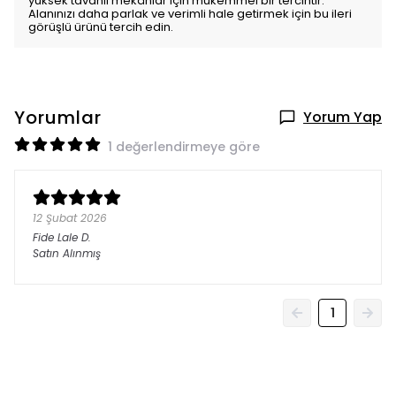
yüksek tavanlı mekânlar için mükemmel bir tercihtir.
Alanınızı daha parlak ve verimli hale getirmek için bu ileri
görüşlü ürünü tercih edin.
Yorumlar
Yorum Yap
1 değerlendirmeye göre
12 Şubat 2026
Fide Lale
D.
Satın Alınmış
1