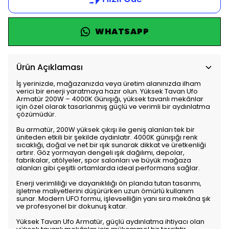
WHATSAPP
Ürün Açıklaması
İş yerinizde, mağazanızda veya üretim alanınızda ilham
verici bir enerji yaratmaya hazır olun. Yüksek Tavan Ufo
Armatür 200W – 4000K Günışığı, yüksek tavanlı mekânlar
için özel olarak tasarlanmış güçlü ve verimli bir aydınlatma
çözümüdür.
Bu armatür, 200W yüksek çıkışı ile geniş alanları tek bir
üniteden etkili bir şekilde aydınlatır. 4000K günışığı renk
sıcaklığı, doğal ve net bir ışık sunarak dikkat ve üretkenliği
artırır. Göz yormayan dengeli ışık dağılımı, depolar,
fabrikalar, atölyeler, spor salonları ve büyük mağaza
alanları gibi çeşitli ortamlarda ideal performans sağlar.
Enerji verimliliği ve dayanıklılığı ön planda tutan tasarımı,
işletme maliyetlerini düşürürken uzun ömürlü kullanım
sunar. Modern UFO formu, işlevselliğin yanı sıra mekâna şık
ve profesyonel bir dokunuş katar.
Yüksek Tavan Ufo Armatür, güçlü aydınlatma ihtiyacı olan