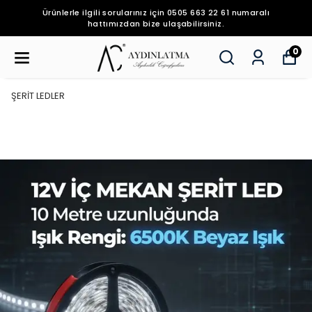
Ürünlerle ilgili sorularınız için 0505 663 22 61 numaralı
hattımızdan bize ulaşabilirsiniz.
0
ŞERİT LEDLER