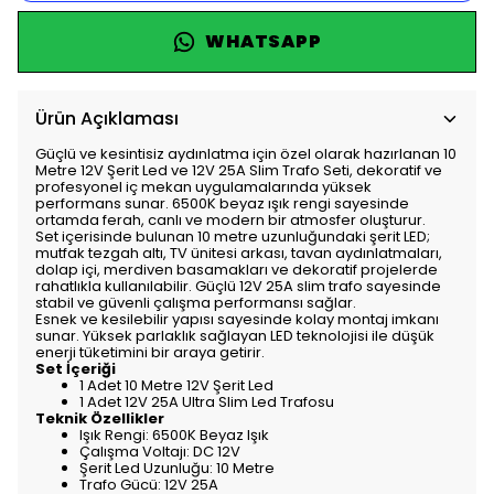
WHATSAPP
Ürün Açıklaması
Güçlü ve kesintisiz aydınlatma için özel olarak hazırlanan 10
Metre 12V Şerit Led ve 12V 25A Slim Trafo Seti, dekoratif ve
profesyonel iç mekan uygulamalarında yüksek
performans sunar. 6500K beyaz ışık rengi sayesinde
ortamda ferah, canlı ve modern bir atmosfer oluşturur.
Set içerisinde bulunan 10 metre uzunluğundaki şerit LED;
mutfak tezgah altı, TV ünitesi arkası, tavan aydınlatmaları,
dolap içi, merdiven basamakları ve dekoratif projelerde
rahatlıkla kullanılabilir. Güçlü 12V 25A slim trafo sayesinde
stabil ve güvenli çalışma performansı sağlar.
Esnek ve kesilebilir yapısı sayesinde kolay montaj imkanı
sunar. Yüksek parlaklık sağlayan LED teknolojisi ile düşük
enerji tüketimini bir araya getirir.
Set İçeriği
1 Adet 10 Metre 12V Şerit Led
1 Adet 12V 25A Ultra Slim Led Trafosu
Teknik Özellikler
Işık Rengi: 6500K Beyaz Işık
Çalışma Voltajı: DC 12V
Şerit Led Uzunluğu: 10 Metre
Trafo Gücü: 12V 25A