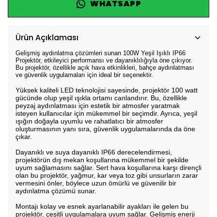
WHATSAPP
Ürün Açıklaması
Gelişmiş aydınlatma çözümleri sunan 100W Yeşil Işıklı IP66
Projektör, etkileyici performansı ve dayanıklılığıyla öne çıkıyor.
Bu projektör, özellikle açık hava etkinlikleri, bahçe aydınlatması
ve güvenlik uygulamaları için ideal bir seçenektir.
Yüksek kaliteli LED teknolojisi sayesinde, projektör 100 watt
gücünde olup yeşil ışıkla ortamı canlandırır. Bu, özellikle
peyzaj aydınlatması için estetik bir atmosfer yaratmak
isteyen kullanıcılar için mükemmel bir seçimdir. Ayrıca, yeşil
ışığın doğayla uyumlu ve rahatlatıcı bir atmosfer
oluşturmasının yanı sıra, güvenlik uygulamalarında da öne
çıkar.
Dayanıklı ve suya dayanıklı IP66 derecelendirmesi,
projektörün dış mekan koşullarına mükemmel bir şekilde
uyum sağlamasını sağlar. Sert hava koşullarına karşı dirençli
olan bu projektör, yağmur, kar veya toz gibi unsurların zarar
vermesini önler, böylece uzun ömürlü ve güvenilir bir
aydınlatma çözümü sunar.
Montajı kolay ve esnek ayarlanabilir ayakları ile gelen bu
projektör, çeşitli uygulamalara uyum sağlar. Gelişmiş enerji